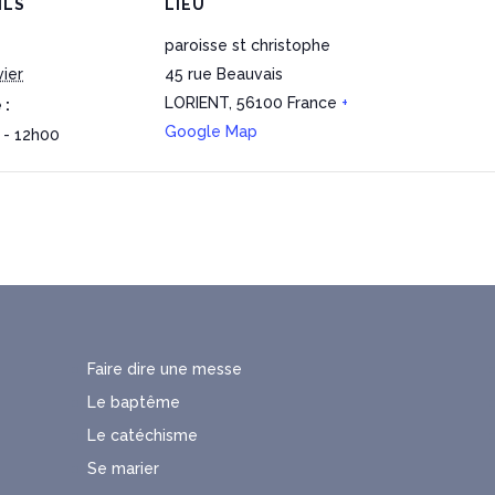
ILS
LIEU
paroisse st christophe
vier
45 rue Beauvais
LORIENT
,
56100
France
+
 :
Google Map
 - 12h00
Faire dire une messe
Le baptême
Le catéchisme
Se marier