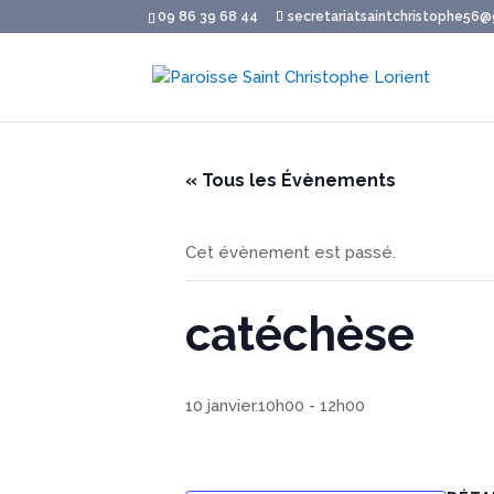
09 86 39 68 44
secretariatsaintchristophe56
« Tous les Évènements
Cet évènement est passé.
catéchèse
10 janvier.10h00
-
12h00