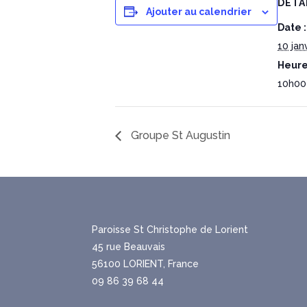
DÉTA
Ajouter au calendrier
Date :
10 jan
Heure
10h00
Groupe St Augustin
Paroisse St Christophe de Lorient
45 rue Beauvais
56100 LORIENT, France
09 86 39 68 44