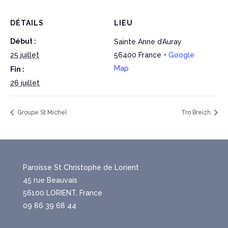
DÉTAILS
LIEU
Début :
Sainte Anne d’Auray
25 juillet
56400
France
+ Google
Map
Fin :
26 juillet
Groupe St Michel
Tro Breizh
Paroisse St Christophe de Lorient
45 rue Beauvais
56100 LORIENT, France
09 86 39 68 44