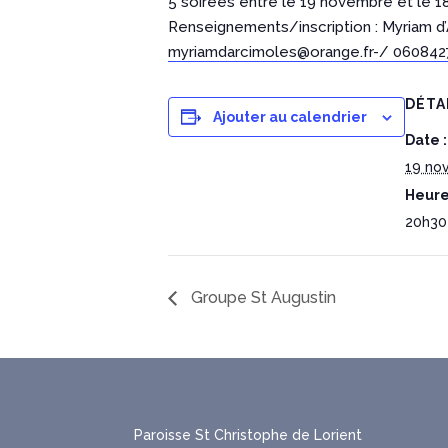
5 soirées entre le 19 novembre et le 1
Renseignements/inscription : Myriam d
myriamdarcimoles@orange.fr
-/ 060842
DÉTA
Ajouter au calendrier
Date :
19 no
Heure
20h30
Groupe St Augustin
Paroisse St Christophe de Lorient