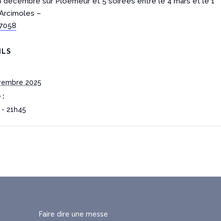
8 décembre sur Ploemeur et 5 soirées entre le 4 mars et le 1
’Arcimoles –
7058
ILS
vembre 2025
 :
 - 21h45
Faire dire une messe