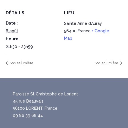
DÉTAILS
LIEU
Date :
Sainte Anne d’Auray
6 août
56400
France
+ Google
Map
Heure :
21h30 - 23h59
Son et lumière
Son et lumière
Paroisse St Christophe de Lorient
45 rue Beauvais
56100 LORIENT, France
09 86 39 68 44